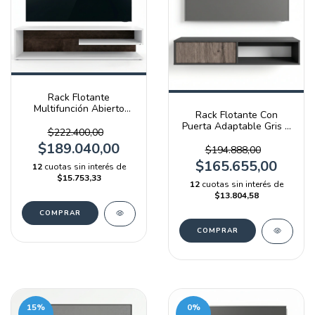
Rack Flotante
Multifunción Abierto
Rack Flotante Con
Blanco Y Terrarum Emc
Puerta Adaptable Gris Y
$222.400,00
Báltico
$189.040,00
$194.888,00
$165.655,00
12
cuotas sin interés de
$15.753,33
12
cuotas sin interés de
$13.804,58
15
%
0
%