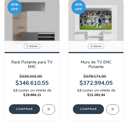
45
%
45
%
OFF
OFF
2 colores
4 colores
Rack Flotante para TV
Muro de TV EMC
EMC
Flotante
$630.201,00
$678.171,00
$346.610,55
$372.994,05
12
cuotas sin interés de
12
cuotas sin interés de
$28.884,21
$31.082,84
COMPRAR
COMPRAR