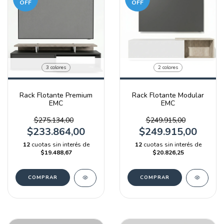
OFF
OFF
3 colores
2 colores
Rack Flotante Premium
Rack Flotante Modular
EMC
EMC
$275.134,00
$249.915,00
$233.864,00
$249.915,00
12
cuotas sin interés de
12
cuotas sin interés de
$19.488,67
$20.826,25
COMPRAR
COMPRAR