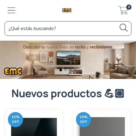
0
Nuevos productos 💪🏼
15
%
15
%
OFF
OFF