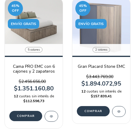
45
%
45
%
OFF
OFF
ENVÍO GRATIS
ENVÍO GRATIS
5 colores
2 colores
Cama PRO EMC con 6
Gran Placard Stone EMC
cajones y 2 zapateros
$3.443.769,00
$2.456.656,00
$1.894.072,95
$1.351.160,80
12
cuotas sin interés de
12
cuotas sin interés de
$157.839,41
$112.596,73
COMPRAR
COMPRAR