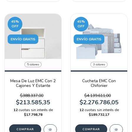
45
%
45
%
OFF
OFF
ENVÍO GRATIS
ENVÍO GRATIS
5 colores
3 colores
Mesa De Luz EMC Con 2
Cucheta EMC Con
Cajones Y Estante
Chifonier
$388.337,00
$4.139.611,00
$213.585,35
$2.276.786,05
12
cuotas sin interés de
12
cuotas sin interés de
$17.798,78
$189.732,17
COMPRAR
COMPRAR