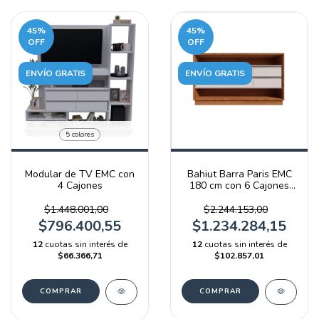
45
%
45
%
OFF
OFF
ENVÍO GRATIS
ENVÍO GRATIS
5 colores
Modular de TV EMC con
Bahiut Barra Paris EMC
4 Cajones
180 cm con 6 Cajones
Blanco y Olmo Filandés
$1.448.001,00
$2.244.153,00
$796.400,55
$1.234.284,15
12
cuotas sin interés de
12
cuotas sin interés de
$66.366,71
$102.857,01
COMPRAR