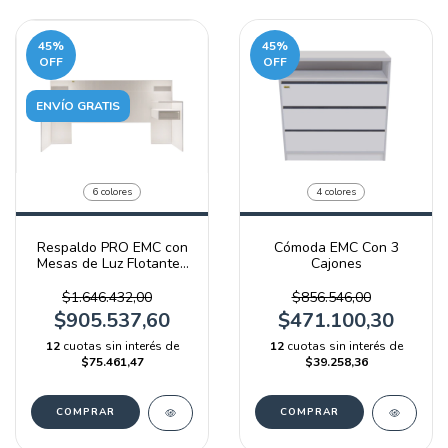
45
%
45
%
OFF
OFF
ENVÍO GRATIS
6 colores
4 colores
Respaldo PRO EMC con
Cómoda EMC Con 3
Mesas de Luz Flotantes
Cajones
y Luz LED
$1.646.432,00
$856.546,00
$905.537,60
$471.100,30
12
cuotas sin interés de
12
cuotas sin interés de
$75.461,47
$39.258,36
COMPRAR
COMPRAR