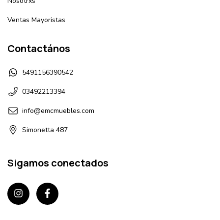
Nosotrxs
Ventas Mayoristas
Contactános
5491156390542
03492213394
info@emcmuebles.com
Simonetta 487
Sigamos conectados