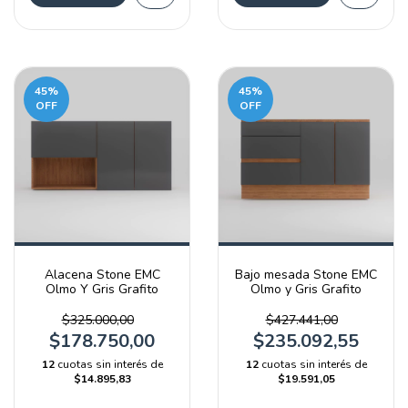
45
%
45
%
OFF
OFF
Alacena Stone EMC
Bajo mesada Stone EMC
Olmo Y Gris Grafito
Olmo y Gris Grafito
$325.000,00
$427.441,00
$178.750,00
$235.092,55
12
cuotas sin interés de
12
cuotas sin interés de
$14.895,83
$19.591,05