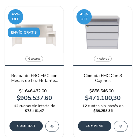
45
%
45
%
OFF
OFF
ENVÍO GRATIS
6 colores
4 colores
Respaldo PRO EMC con
Cómoda EMC Con 3
Mesas de Luz Flotantes
Cajones
y Luz LED
$1.646.432,00
$856.546,00
$905.537,60
$471.100,30
12
cuotas sin interés de
12
cuotas sin interés de
$75.461,47
$39.258,36
COMPRAR
COMPRAR