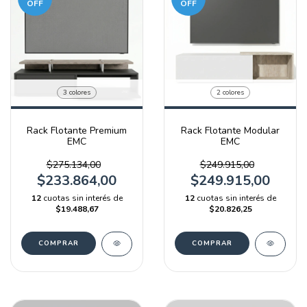
OFF
OFF
3 colores
2 colores
Rack Flotante Premium
Rack Flotante Modular
EMC
EMC
$275.134,00
$249.915,00
$233.864,00
$249.915,00
12
cuotas sin interés de
12
cuotas sin interés de
$19.488,67
$20.826,25
COMPRAR
COMPRAR