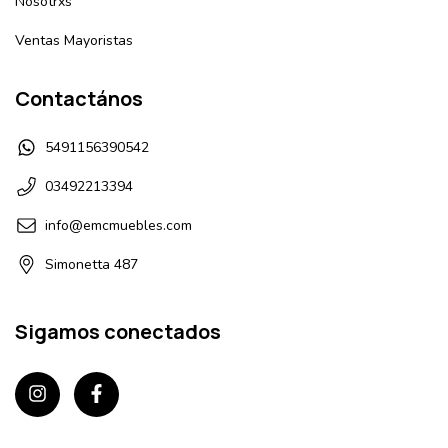
Nosotrxs
Ventas Mayoristas
Contactános
5491156390542
03492213394
info@emcmuebles.com
Simonetta 487
Sigamos conectados