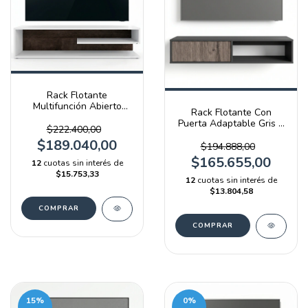
Rack Flotante
Multifunción Abierto
Rack Flotante Con
Blanco Y Terrarum Emc
Puerta Adaptable Gris Y
$222.400,00
Báltico
$189.040,00
$194.888,00
$165.655,00
12
cuotas sin interés de
$15.753,33
12
cuotas sin interés de
$13.804,58
15
%
0
%