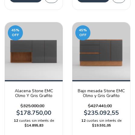
45
%
45
%
OFF
OFF
Alacena Stone EMC
Bajo mesada Stone EMC
Olmo Y Gris Grafito
Olmo y Gris Grafito
$325.000,00
$427.441,00
$178.750,00
$235.092,55
12
cuotas sin interés de
12
cuotas sin interés de
$14.895,83
$19.591,05