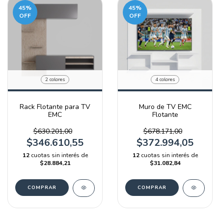
45
%
45
%
OFF
OFF
2 colores
4 colores
Rack Flotante para TV
Muro de TV EMC
EMC
Flotante
$630.201,00
$678.171,00
$346.610,55
$372.994,05
12
cuotas sin interés de
12
cuotas sin interés de
$28.884,21
$31.082,84
COMPRAR
COMPRAR