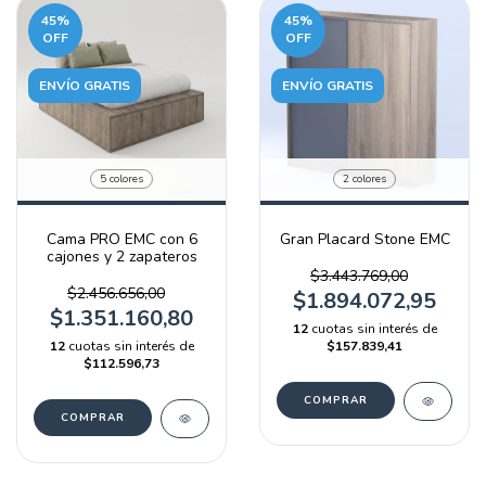
45
%
45
%
OFF
OFF
ENVÍO GRATIS
ENVÍO GRATIS
5 colores
2 colores
Cama PRO EMC con 6
Gran Placard Stone EMC
cajones y 2 zapateros
$3.443.769,00
$2.456.656,00
$1.894.072,95
$1.351.160,80
12
cuotas sin interés de
12
cuotas sin interés de
$157.839,41
$112.596,73
COMPRAR
COMPRAR