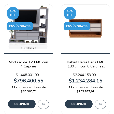
45
%
45
%
OFF
OFF
ENVÍO GRATIS
ENVÍO GRATIS
5 colores
Modular de TV EMC con
Bahiut Barra Paris EMC
4 Cajones
180 cm con 6 Cajones
Blanco y Olmo Filandés
$1.448.001,00
$2.244.153,00
$796.400,55
$1.234.284,15
12
cuotas sin interés de
12
cuotas sin interés de
$66.366,71
$102.857,01
COMPRAR