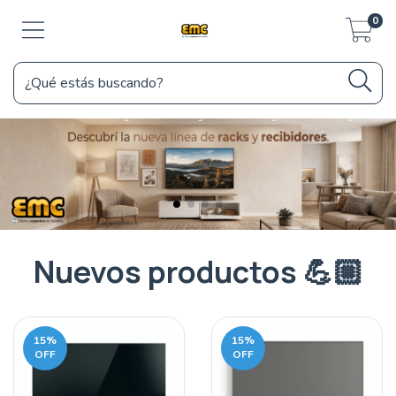
0
Nuevos productos 💪🏼
15
%
15
%
OFF
OFF