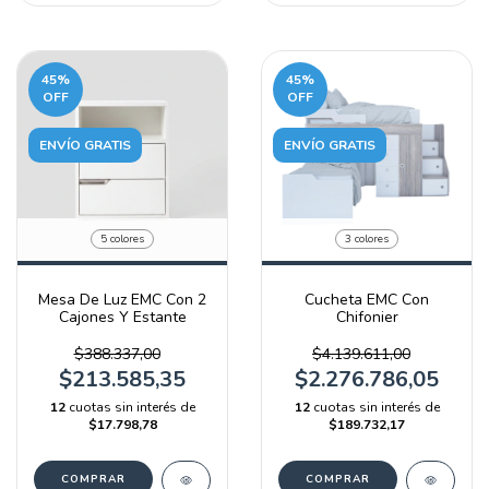
45
%
45
%
OFF
OFF
ENVÍO GRATIS
ENVÍO GRATIS
5 colores
3 colores
Mesa De Luz EMC Con 2
Cucheta EMC Con
Cajones Y Estante
Chifonier
$388.337,00
$4.139.611,00
$213.585,35
$2.276.786,05
12
cuotas sin interés de
12
cuotas sin interés de
$17.798,78
$189.732,17
COMPRAR
COMPRAR