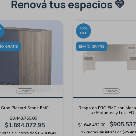
Renová tus espacios 💛
%
45
%
F
OFF
ÍO GRATIS
ENVÍO GRATIS
2 colores
6 colores
Gran Placard Stone EMC
Respaldo PRO EMC con Mesa
Luz Flotantes y Luz LED
$3.443.769,00
$905.537
$1.894.072,95
$1.646.432,00
12
cuotas sin interés de
$75.461
cuotas sin interés de
$157.839,41