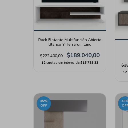
Rack Flotante Multifunción Abierto
Blanco Y Terrarum Emc
$189.040,00
$222.400,00
12
cuotas sin interés de
$15.753,33
$19
12
45
%
45
OFF
OF