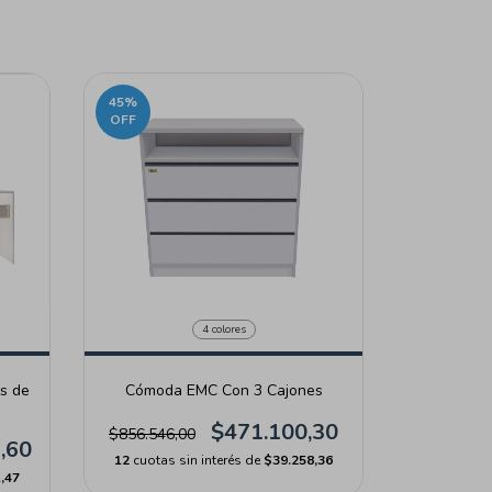
45
%
OFF
4 colores
s de
Cómoda EMC Con 3 Cajones
$471.100,30
$856.546,00
,60
12
cuotas sin interés de
$39.258,36
,47