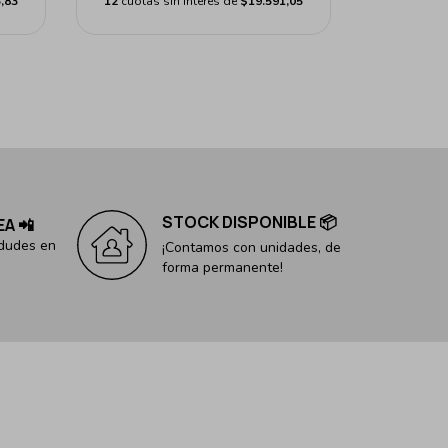
,83
12
cuotas sin interés de
$19.591,05
STOCK DISPONIBLE 📦
EA 📲
 dudes en
¡Contamos con unidades, de
forma permanente!