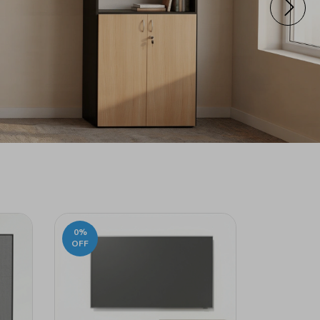
0
%
OFF