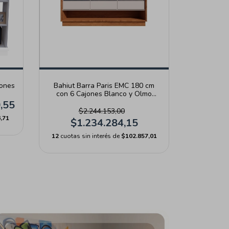
jones
Bahiut Barra Paris EMC 180 cm
con 6 Cajones Blanco y Olmo
Filandés
,55
$2.244.153,00
,71
$1.234.284,15
12
cuotas sin interés de
$102.857,01