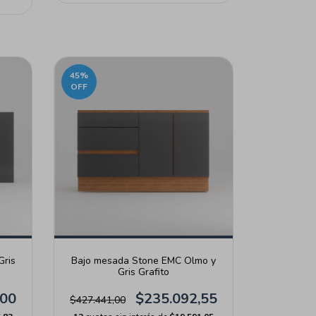
45
%
OFF
Gris
Bajo mesada Stone EMC Olmo y
Gris Grafito
,00
$235.092,55
$427.441,00