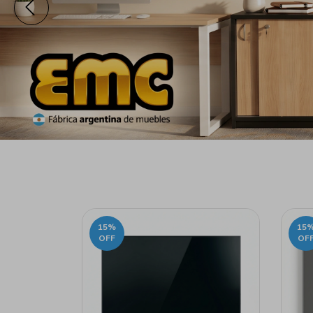
15
%
15
OFF
OF