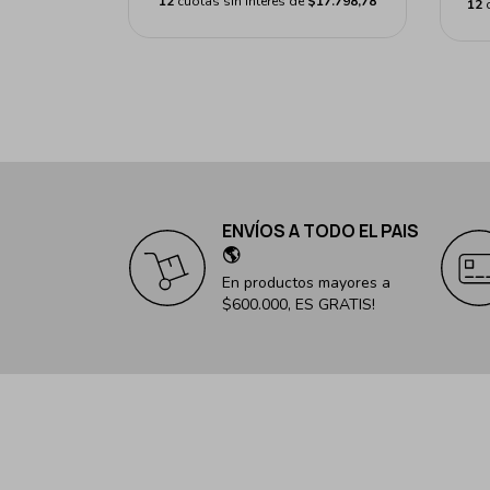
12
cuotas sin interés de
$17.798,78
12
ENVÍOS A TODO EL PAIS
🌎
En productos mayores a
$600.000, ES GRATIS!