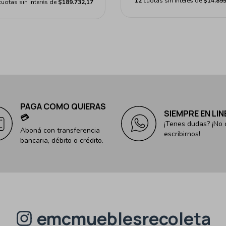
12
cuotas sin interés de
$14.895
cuotas sin interés de
$189.732,17
PAGA COMO QUIERAS
SIEMPRE EN LIN
💳
¡Tenes dudas? ¡No
Aboná con transferencia
escribirnos!
bancaria, débito o crédito.
emcmueblesrecoleta