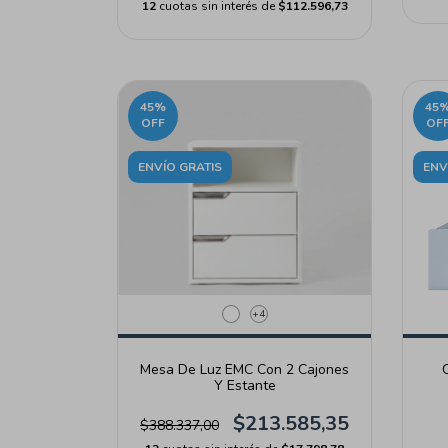
12
cuotas sin interés de
$112.596,73
45
%
45
OFF
OF
ENVÍO GRATIS
ENV
+4
Mesa De Luz EMC Con 2 Cajones
Y Estante
$213.585,35
$388.337,00