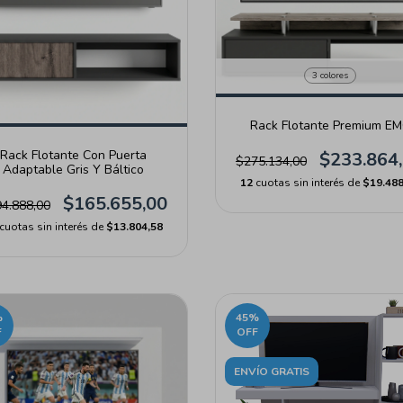
3 colores
Rack Flotante Premium E
Rack Flotante Con Puerta
$233.864
$275.134,00
Adaptable Gris Y Báltico
12
cuotas sin interés de
$19.488
$165.655,00
4.888,00
cuotas sin interés de
$13.804,58
%
45
%
F
OFF
ENVÍO GRATIS