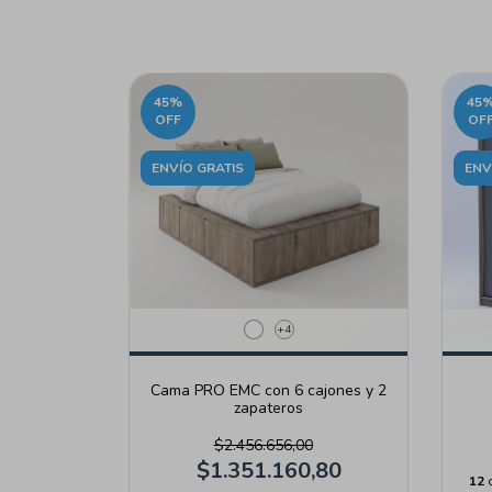
45
%
45
OFF
OF
ENVÍO GRATIS
ENV
+4
Cama PRO EMC con 6 cajones y 2
zapateros
$2.456.656,00
$1.351.160,80
12