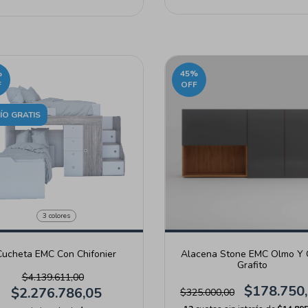
%
45
%
F
OFF
ÍO GRATIS
3 colores
Cucheta EMC Con Chifonier
Alacena Stone EMC Olmo Y 
Grafito
$4.139.611,00
$178.750
$2.276.786,05
$325.000,00