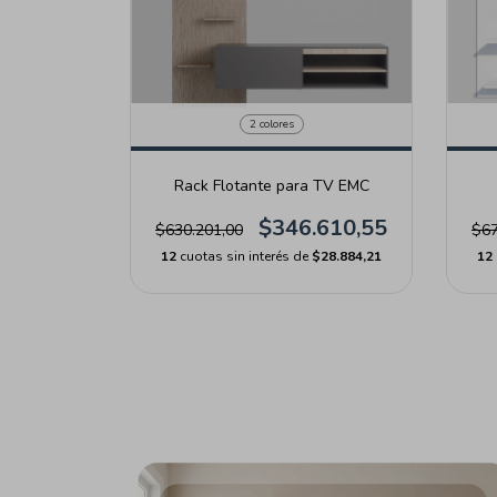
2 colores
Rack Flotante para TV EMC
$346.610,55
$630.201,00
$67
12
cuotas sin interés de
$28.884,21
12