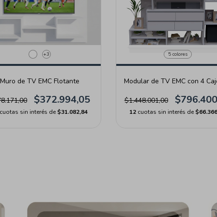
+3
5 colores
Muro de TV EMC Flotante
Modular de TV EMC con 4 Ca
$372.994,05
$796.400
8.171,00
$1.448.001,00
cuotas sin interés de
$31.082,84
12
cuotas sin interés de
$66.366