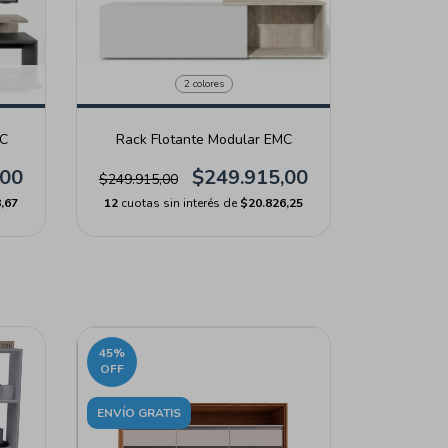
2 colores
MC
Rack Flotante Modular EMC
,00
$249.915,00
$249.915,00
,67
12
cuotas sin interés de
$20.826,25
45
%
OFF
ENVÍO GRATIS