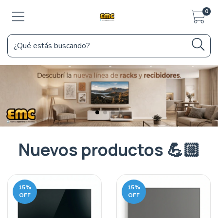
0
Nuevos productos 💪🏼
15
%
15
%
OFF
OFF