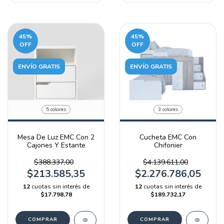
45
%
45
%
OFF
OFF
ENVÍO GRATIS
ENVÍO GRATIS
5 colores
3 colores
Mesa De Luz EMC Con 2
Cucheta EMC Con
Cajones Y Estante
Chifonier
$388.337,00
$4.139.611,00
$213.585,35
$2.276.786,05
12
cuotas sin interés de
12
cuotas sin interés de
$17.798,78
$189.732,17
COMPRAR
COMPRAR