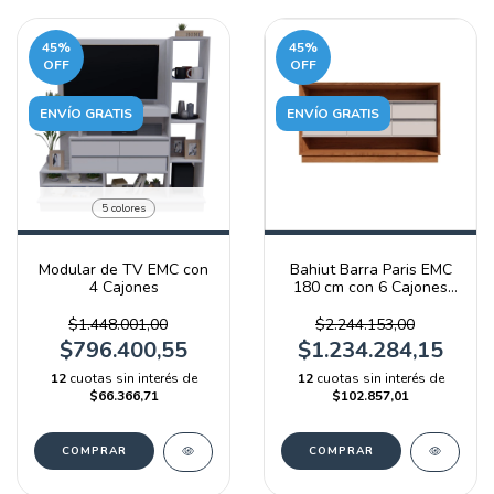
45
%
45
%
OFF
OFF
ENVÍO GRATIS
ENVÍO GRATIS
5 colores
Modular de TV EMC con
Bahiut Barra Paris EMC
4 Cajones
180 cm con 6 Cajones
Blanco y Olmo Filandés
$1.448.001,00
$2.244.153,00
$796.400,55
$1.234.284,15
12
cuotas sin interés de
12
cuotas sin interés de
$66.366,71
$102.857,01
COMPRAR