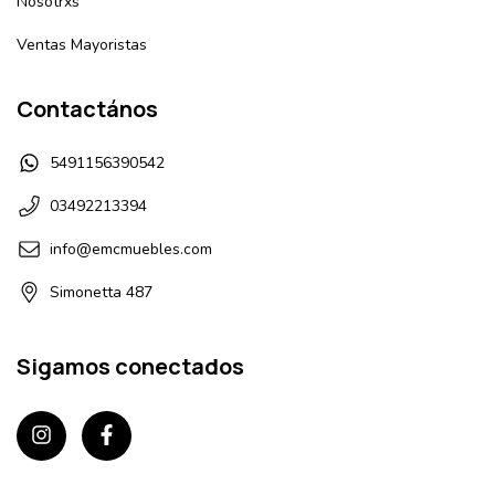
Nosotrxs
Ventas Mayoristas
Contactános
5491156390542
03492213394
info@emcmuebles.com
Simonetta 487
Sigamos conectados