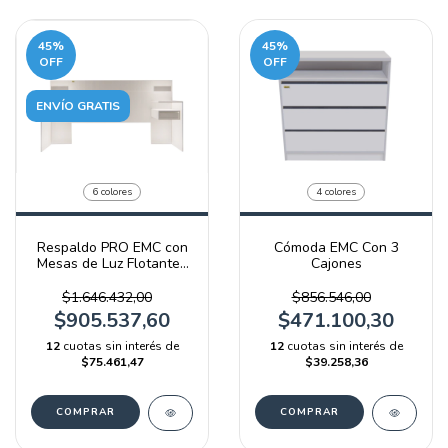
45
%
45
%
OFF
OFF
ENVÍO GRATIS
6 colores
4 colores
Respaldo PRO EMC con
Cómoda EMC Con 3
Mesas de Luz Flotantes
Cajones
y Luz LED
$1.646.432,00
$856.546,00
$905.537,60
$471.100,30
12
cuotas sin interés de
12
cuotas sin interés de
$75.461,47
$39.258,36
COMPRAR
COMPRAR