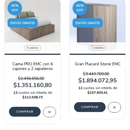
45
%
45
%
OFF
OFF
ENVÍO GRATIS
ENVÍO GRATIS
5 colores
2 colores
Cama PRO EMC con 6
Gran Placard Stone EMC
cajones y 2 zapateros
$3.443.769,00
$2.456.656,00
$1.894.072,95
$1.351.160,80
12
cuotas sin interés de
12
cuotas sin interés de
$157.839,41
$112.596,73
COMPRAR
COMPRAR