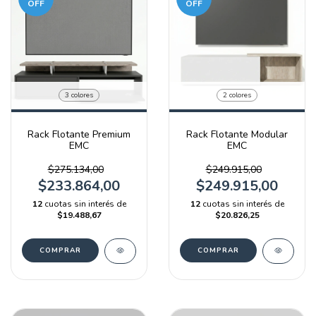
OFF
OFF
3 colores
2 colores
Rack Flotante Premium
Rack Flotante Modular
EMC
EMC
$275.134,00
$249.915,00
$233.864,00
$249.915,00
12
cuotas sin interés de
12
cuotas sin interés de
$19.488,67
$20.826,25
COMPRAR
COMPRAR