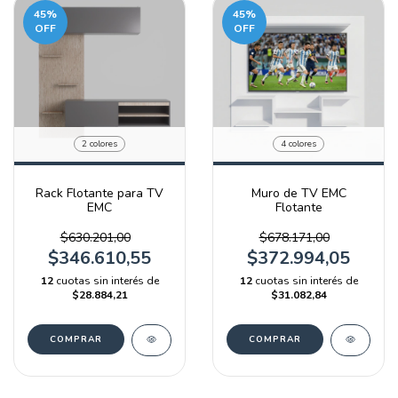
45
%
45
%
OFF
OFF
2 colores
4 colores
Rack Flotante para TV
Muro de TV EMC
EMC
Flotante
$630.201,00
$678.171,00
$346.610,55
$372.994,05
12
cuotas sin interés de
12
cuotas sin interés de
$28.884,21
$31.082,84
COMPRAR
COMPRAR