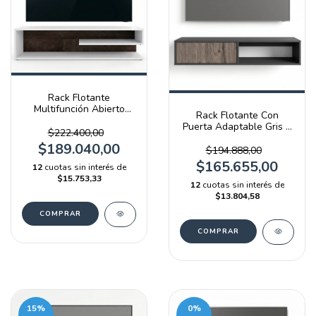
Rack Flotante
Multifunción Abierto
Rack Flotante Con
Blanco Y Terrarum Emc
Puerta Adaptable Gris Y
$222.400,00
Báltico
$189.040,00
$194.888,00
$165.655,00
12
cuotas sin interés de
$15.753,33
12
cuotas sin interés de
$13.804,58
15
%
0
%