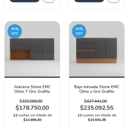
45
%
45
%
OFF
OFF
Alacena Stone EMC
Bajo mesada Stone EMC
Olmo Y Gris Grafito
Olmo y Gris Grafito
$325.000,00
$427.441,00
$178.750,00
$235.092,55
12
cuotas sin interés de
12
cuotas sin interés de
$14.895,83
$19.591,05