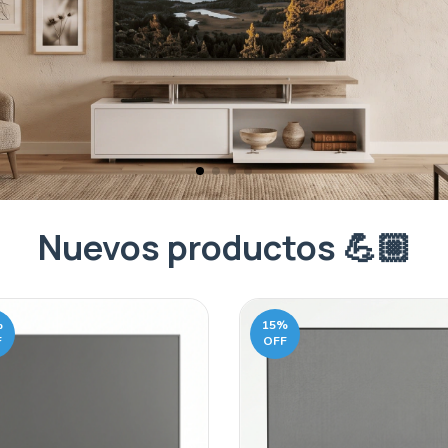
Nuevos productos 💪🏼
%
15
%
F
OFF