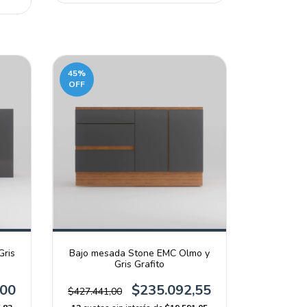
45
%
OFF
Gris
Bajo mesada Stone EMC Olmo y
Gris Grafito
,00
$235.092,55
$427.441,00