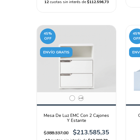
12
cuotas sin interés de
$112.596,73
45
%
45
OFF
OF
ENVÍO GRATIS
ENV
+4
Mesa De Luz EMC Con 2 Cajones
Y Estante
$213.585,35
$388.337,00