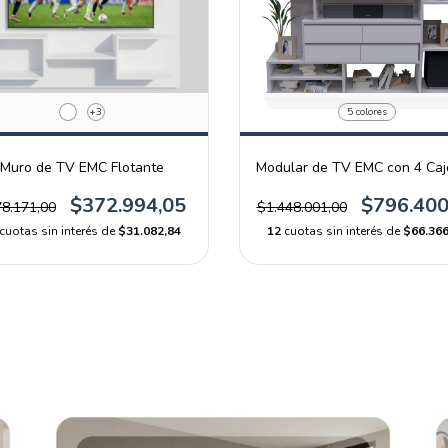
+3
5 colores
Muro de TV EMC Flotante
Modular de TV EMC con 4 Ca
$372.994,05
$796.400
8.171,00
$1.448.001,00
cuotas sin interés de
$31.082,84
12
cuotas sin interés de
$66.366