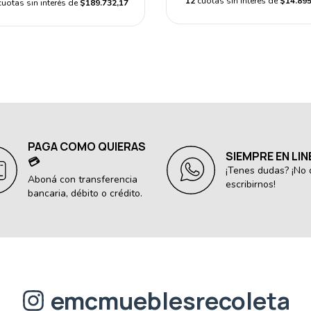
12
cuotas sin interés de
$14.895
cuotas sin interés de
$189.732,17
PAGA COMO QUIERAS
SIEMPRE EN LIN
💳
¡Tenes dudas? ¡No
Aboná con transferencia
escribirnos!
bancaria, débito o crédito.
emcmueblesrecoleta