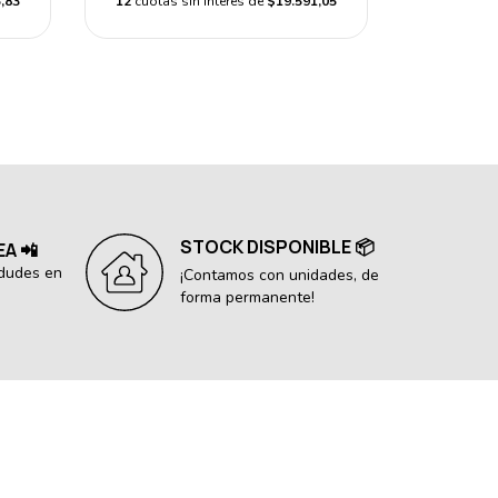
,83
12
cuotas sin interés de
$19.591,05
STOCK DISPONIBLE 📦
EA 📲
 dudes en
¡Contamos con unidades, de
forma permanente!