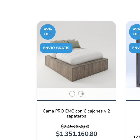
45
%
45
OFF
OF
ENVÍO GRATIS
ENV
+4
Cama PRO EMC con 6 cajones y 2
zapateros
$2.456.656,00
$1.351.160,80
12