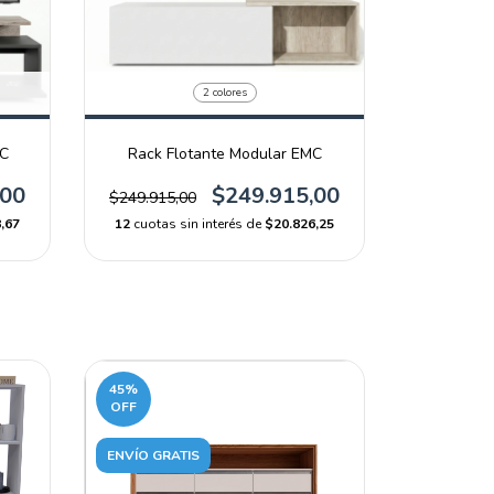
2 colores
MC
Rack Flotante Modular EMC
,00
$249.915,00
$249.915,00
,67
12
cuotas sin interés de
$20.826,25
45
%
OFF
ENVÍO GRATIS