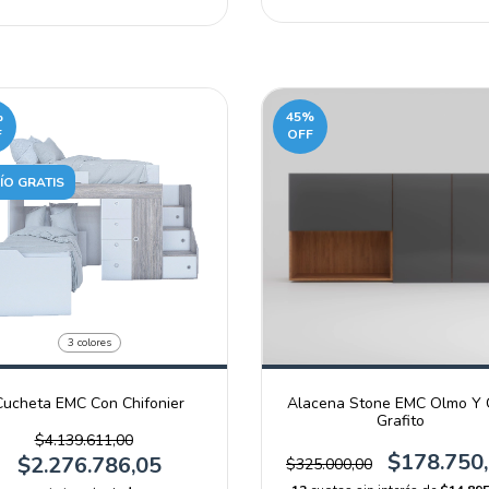
%
45
%
F
OFF
ÍO GRATIS
3 colores
Cucheta EMC Con Chifonier
Alacena Stone EMC Olmo Y 
Grafito
$4.139.611,00
$178.750
$2.276.786,05
$325.000,00