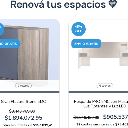
Renová tus espacios 💛
%
45
%
F
OFF
ÍO GRATIS
ENVÍO GRATIS
2 colores
6 colores
Gran Placard Stone EMC
Respaldo PRO EMC con Mesa
Luz Flotantes y Luz LED
$3.443.769,00
$905.537
$1.894.072,95
$1.646.432,00
12
cuotas sin interés de
$75.461
cuotas sin interés de
$157.839,41