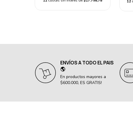
12
cuotas sin interés de
$17.798,78
12
ENVÍOS A TODO EL PAIS
🌎
En productos mayores a
$600.000, ES GRATIS!