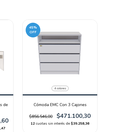
45
%
OFF
4 colores
s de
Cómoda EMC Con 3 Cajones
$471.100,30
$856.546,00
,60
12
cuotas sin interés de
$39.258,36
,47