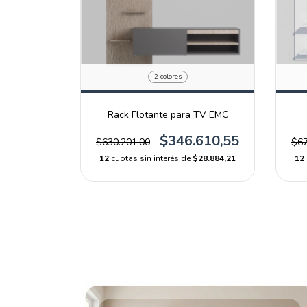
2 colores
Rack Flotante para TV EMC
$346.610,55
$630.201,00
$67
12
cuotas sin interés de
$28.884,21
12