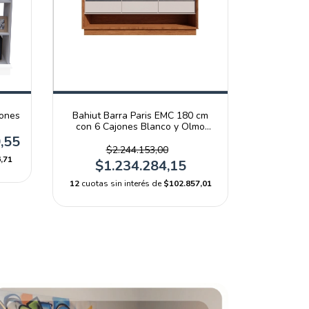
jones
Bahiut Barra Paris EMC 180 cm
con 6 Cajones Blanco y Olmo
Filandés
,55
$2.244.153,00
,71
$1.234.284,15
12
cuotas sin interés de
$102.857,01