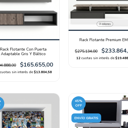
3 colores
Rack Flotante Premium E
Rack Flotante Con Puerta
$233.864
$275.134,00
Adaptable Gris Y Báltico
12
cuotas sin interés de
$19.488
$165.655,00
4.888,00
cuotas sin interés de
$13.804,58
%
45
%
F
OFF
ENVÍO GRATIS