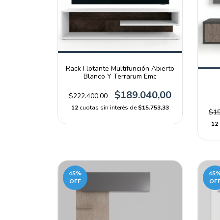
Rack Flotante Multifunción Abierto
Blanco Y Terrarum Emc
$189.040,00
$222.400,00
12
cuotas sin interés de
$15.753,33
$19
12
45
%
45
OFF
OF