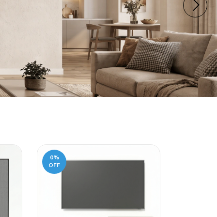
0
%
OFF