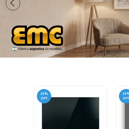
15
%
15
OFF
OF