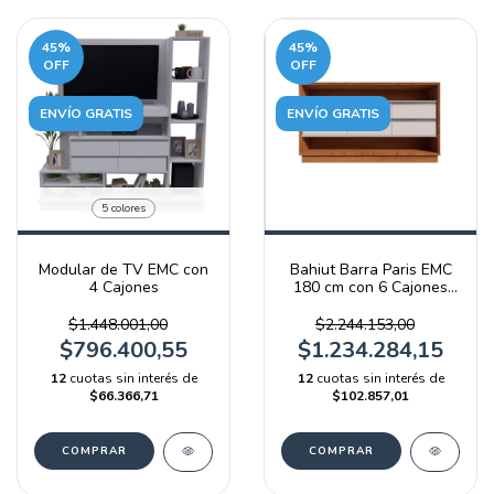
45
%
45
%
OFF
OFF
ENVÍO GRATIS
ENVÍO GRATIS
5 colores
Modular de TV EMC con
Bahiut Barra Paris EMC
4 Cajones
180 cm con 6 Cajones
Blanco y Olmo Filandés
$1.448.001,00
$2.244.153,00
$796.400,55
$1.234.284,15
12
cuotas sin interés de
12
cuotas sin interés de
$66.366,71
$102.857,01
COMPRAR