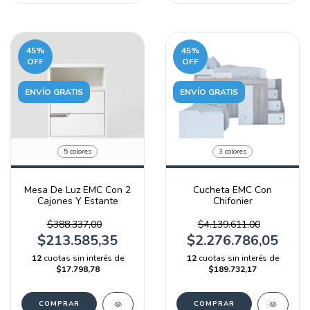
45
%
45
%
OFF
OFF
ENVÍO GRATIS
ENVÍO GRATIS
5 colores
3 colores
Mesa De Luz EMC Con 2
Cucheta EMC Con
Cajones Y Estante
Chifonier
$388.337,00
$4.139.611,00
$213.585,35
$2.276.786,05
12
cuotas sin interés de
12
cuotas sin interés de
$17.798,78
$189.732,17
COMPRAR
COMPRAR