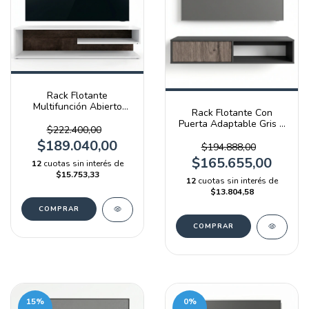
Rack Flotante
Multifunción Abierto
Rack Flotante Con
Blanco Y Terrarum Emc
Puerta Adaptable Gris Y
$222.400,00
Báltico
$189.040,00
$194.888,00
$165.655,00
12
cuotas sin interés de
$15.753,33
12
cuotas sin interés de
$13.804,58
15
%
0
%