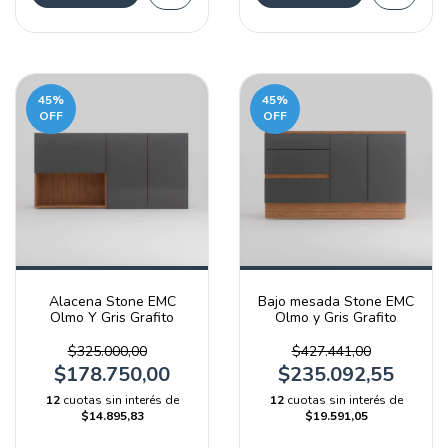
45
%
45
%
OFF
OFF
Alacena Stone EMC
Bajo mesada Stone EMC
Olmo Y Gris Grafito
Olmo y Gris Grafito
$325.000,00
$427.441,00
$178.750,00
$235.092,55
12
cuotas sin interés de
12
cuotas sin interés de
$14.895,83
$19.591,05