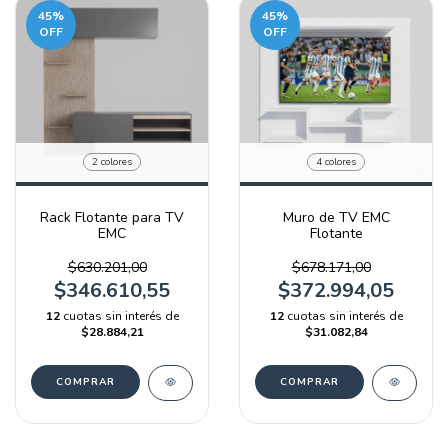
45
%
45
%
OFF
OFF
2 colores
4 colores
Rack Flotante para TV
Muro de TV EMC
EMC
Flotante
$630.201,00
$678.171,00
$346.610,55
$372.994,05
12
cuotas sin interés de
12
cuotas sin interés de
$28.884,21
$31.082,84
COMPRAR
COMPRAR