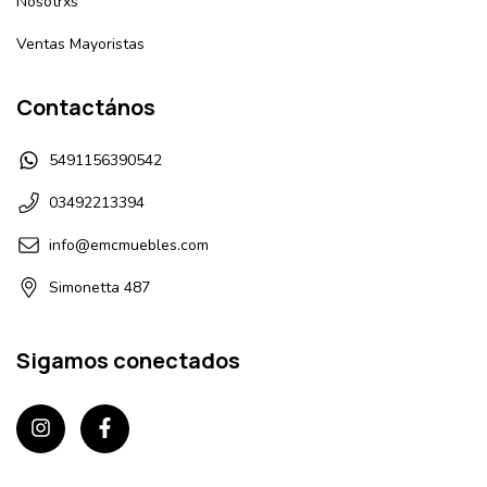
Nosotrxs
Ventas Mayoristas
Contactános
5491156390542
03492213394
info@emcmuebles.com
Simonetta 487
Sigamos conectados