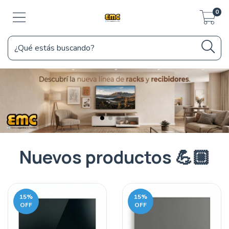
0
Nuevos productos 💪🏼
15
%
15
%
OFF
OFF