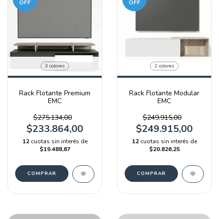
OFF
OFF
3 colores
2 colores
Rack Flotante Premium
Rack Flotante Modular
EMC
EMC
$275.134,00
$249.915,00
$233.864,00
$249.915,00
12
cuotas sin interés de
12
cuotas sin interés de
$19.488,67
$20.826,25
COMPRAR
COMPRAR