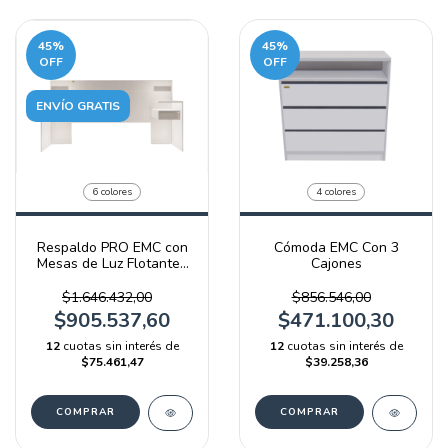
45
%
45
%
OFF
OFF
ENVÍO GRATIS
6 colores
4 colores
Respaldo PRO EMC con
Cómoda EMC Con 3
Mesas de Luz Flotantes
Cajones
y Luz LED
$1.646.432,00
$856.546,00
$905.537,60
$471.100,30
12
cuotas sin interés de
12
cuotas sin interés de
$75.461,47
$39.258,36
COMPRAR
COMPRAR