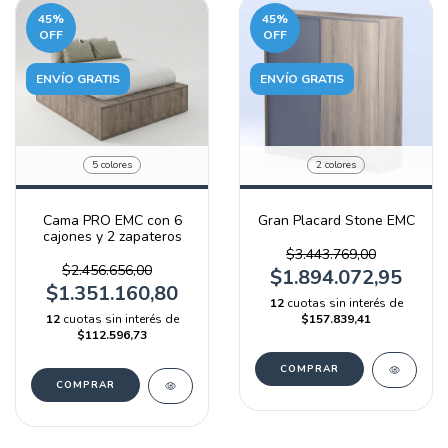
45
%
45
%
OFF
OFF
ENVÍO GRATIS
ENVÍO GRATIS
5 colores
2 colores
Cama PRO EMC con 6
Gran Placard Stone EMC
cajones y 2 zapateros
$3.443.769,00
$2.456.656,00
$1.894.072,95
$1.351.160,80
12
cuotas sin interés de
12
cuotas sin interés de
$157.839,41
$112.596,73
COMPRAR
COMPRAR