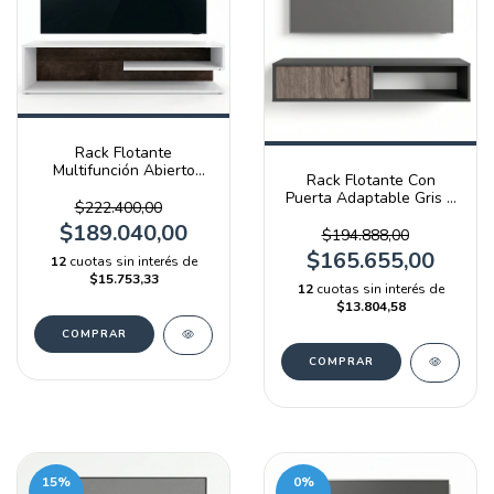
Rack Flotante
Multifunción Abierto
Rack Flotante Con
Blanco Y Terrarum Emc
Puerta Adaptable Gris Y
$222.400,00
Báltico
$189.040,00
$194.888,00
$165.655,00
12
cuotas sin interés de
$15.753,33
12
cuotas sin interés de
$13.804,58
15
%
0
%