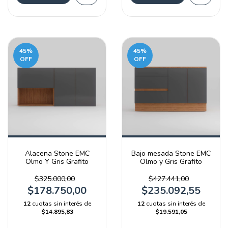
45
%
45
%
OFF
OFF
Alacena Stone EMC
Bajo mesada Stone EMC
Olmo Y Gris Grafito
Olmo y Gris Grafito
$325.000,00
$427.441,00
$178.750,00
$235.092,55
12
cuotas sin interés de
12
cuotas sin interés de
$14.895,83
$19.591,05