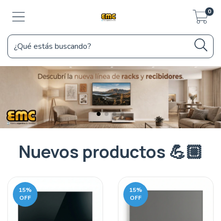
0
Nuevos productos 💪🏼
15
%
15
%
OFF
OFF