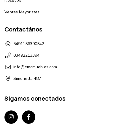
Nosotrxs
Ventas Mayoristas
Contactános
5491156390542
03492213394
info@emcmuebles.com
Simonetta 487
Sigamos conectados