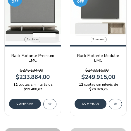
OFF
OFF
3 colores
2 colores
Rack Flotante Premium
Rack Flotante Modular
EMC
EMC
$275.134,00
$249.915,00
$233.864,00
$249.915,00
12
cuotas sin interés de
12
cuotas sin interés de
$19.488,67
$20.826,25
COMPRAR
COMPRAR