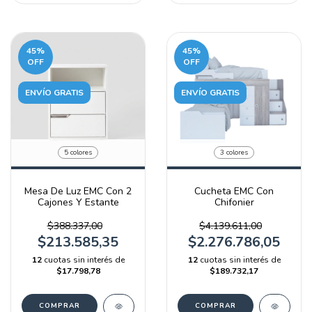
45
%
45
%
OFF
OFF
ENVÍO GRATIS
ENVÍO GRATIS
5 colores
3 colores
Mesa De Luz EMC Con 2
Cucheta EMC Con
Cajones Y Estante
Chifonier
$388.337,00
$4.139.611,00
$213.585,35
$2.276.786,05
12
cuotas sin interés de
12
cuotas sin interés de
$17.798,78
$189.732,17
COMPRAR
COMPRAR