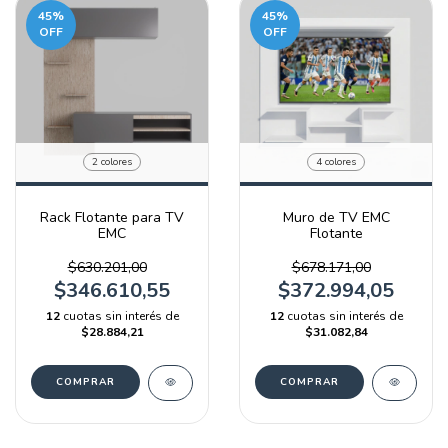
45
%
45
%
OFF
OFF
2 colores
4 colores
Rack Flotante para TV
Muro de TV EMC
EMC
Flotante
$630.201,00
$678.171,00
$346.610,55
$372.994,05
12
cuotas sin interés de
12
cuotas sin interés de
$28.884,21
$31.082,84
COMPRAR
COMPRAR