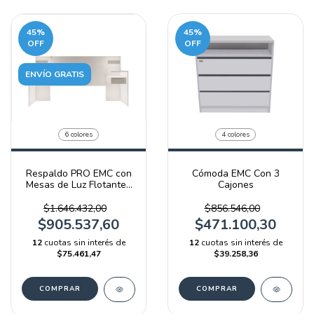
45
%
45
%
OFF
OFF
ENVÍO GRATIS
6 colores
4 colores
Respaldo PRO EMC con
Cómoda EMC Con 3
Mesas de Luz Flotantes
Cajones
y Luz LED
$1.646.432,00
$856.546,00
$905.537,60
$471.100,30
12
cuotas sin interés de
12
cuotas sin interés de
$75.461,47
$39.258,36
COMPRAR
COMPRAR