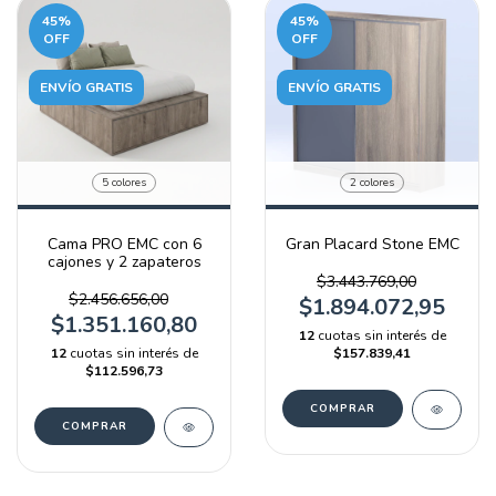
45
%
45
%
OFF
OFF
ENVÍO GRATIS
ENVÍO GRATIS
5 colores
2 colores
Cama PRO EMC con 6
Gran Placard Stone EMC
cajones y 2 zapateros
$3.443.769,00
$2.456.656,00
$1.894.072,95
$1.351.160,80
12
cuotas sin interés de
12
cuotas sin interés de
$157.839,41
$112.596,73
COMPRAR
COMPRAR