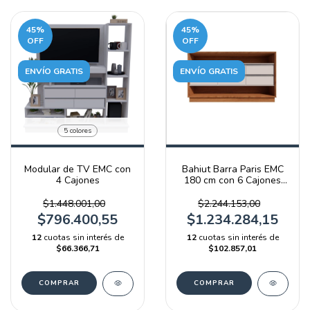
45
%
45
%
OFF
OFF
ENVÍO GRATIS
ENVÍO GRATIS
5 colores
Modular de TV EMC con
Bahiut Barra Paris EMC
4 Cajones
180 cm con 6 Cajones
Blanco y Olmo Filandés
$1.448.001,00
$2.244.153,00
$796.400,55
$1.234.284,15
12
cuotas sin interés de
12
cuotas sin interés de
$66.366,71
$102.857,01
COMPRAR