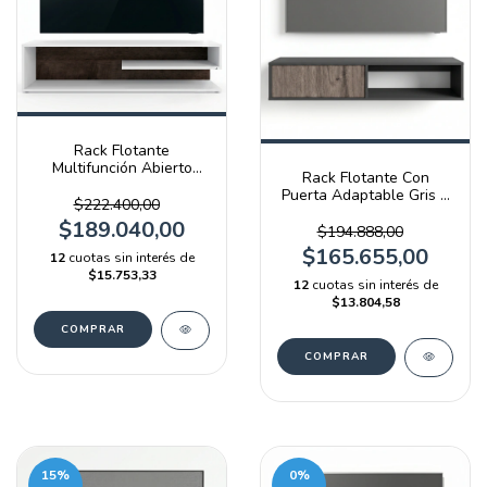
Rack Flotante
Multifunción Abierto
Rack Flotante Con
Blanco Y Terrarum Emc
Puerta Adaptable Gris Y
$222.400,00
Báltico
$189.040,00
$194.888,00
$165.655,00
12
cuotas sin interés de
$15.753,33
12
cuotas sin interés de
$13.804,58
15
%
0
%