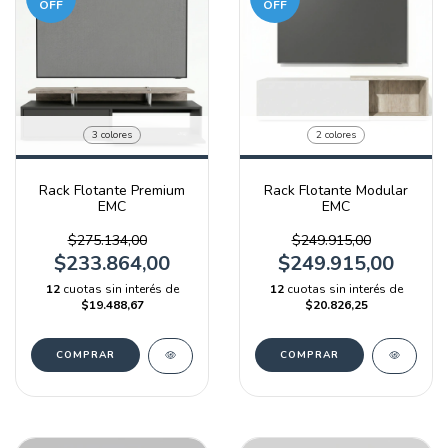
OFF
OFF
3 colores
2 colores
Rack Flotante Premium
Rack Flotante Modular
EMC
EMC
$275.134,00
$249.915,00
$233.864,00
$249.915,00
12
cuotas sin interés de
12
cuotas sin interés de
$19.488,67
$20.826,25
COMPRAR
COMPRAR