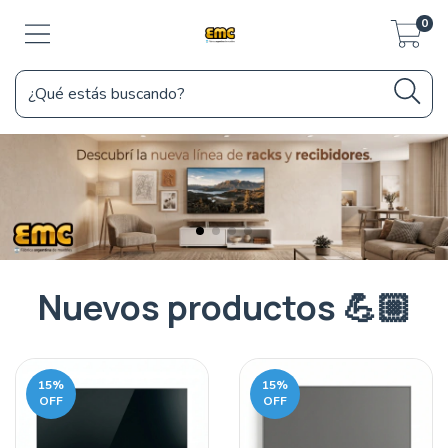
0
Nuevos productos 💪🏼
15
%
15
%
OFF
OFF