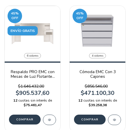
45
%
45
%
OFF
OFF
ENVÍO GRATIS
6 colores
4 colores
Respaldo PRO EMC con
Cómoda EMC Con 3
Mesas de Luz Flotantes
Cajones
y Luz LED
$1.646.432,00
$856.546,00
$905.537,60
$471.100,30
12
cuotas sin interés de
12
cuotas sin interés de
$75.461,47
$39.258,36
COMPRAR
COMPRAR