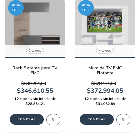
45
%
45
%
OFF
OFF
2 colores
4 colores
Rack Flotante para TV
Muro de TV EMC
EMC
Flotante
$630.201,00
$678.171,00
$346.610,55
$372.994,05
12
cuotas sin interés de
12
cuotas sin interés de
$28.884,21
$31.082,84
COMPRAR
COMPRAR