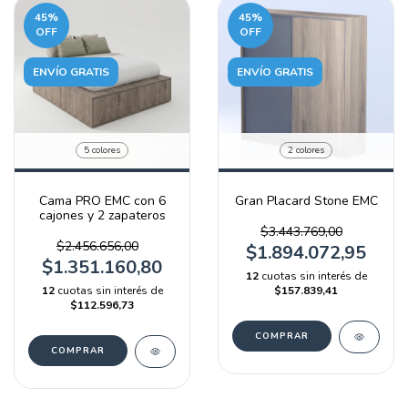
45
%
45
%
OFF
OFF
ENVÍO GRATIS
ENVÍO GRATIS
5 colores
2 colores
Cama PRO EMC con 6
Gran Placard Stone EMC
cajones y 2 zapateros
$3.443.769,00
$2.456.656,00
$1.894.072,95
$1.351.160,80
12
cuotas sin interés de
12
cuotas sin interés de
$157.839,41
$112.596,73
COMPRAR
COMPRAR