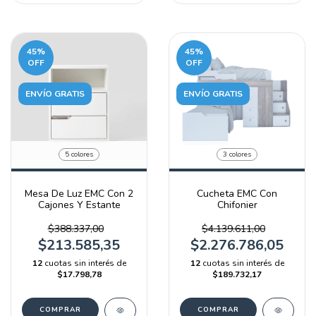
45
%
45
%
OFF
OFF
ENVÍO GRATIS
ENVÍO GRATIS
5 colores
3 colores
Mesa De Luz EMC Con 2
Cucheta EMC Con
Cajones Y Estante
Chifonier
$388.337,00
$4.139.611,00
$213.585,35
$2.276.786,05
12
cuotas sin interés de
12
cuotas sin interés de
$17.798,78
$189.732,17
COMPRAR
COMPRAR