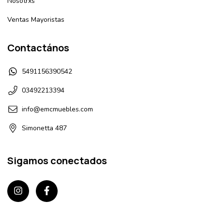
Nosotrxs
Ventas Mayoristas
Contactános
5491156390542
03492213394
info@emcmuebles.com
Simonetta 487
Sigamos conectados