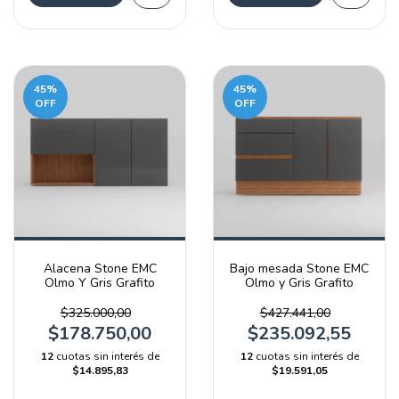
45
%
45
%
OFF
OFF
Alacena Stone EMC
Bajo mesada Stone EMC
Olmo Y Gris Grafito
Olmo y Gris Grafito
$325.000,00
$427.441,00
$178.750,00
$235.092,55
12
cuotas sin interés de
12
cuotas sin interés de
$14.895,83
$19.591,05